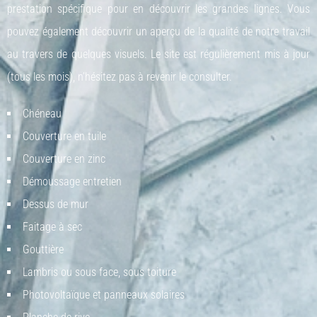
prestation spécifique pour en découvrir les grandes lignes. Vous
pouvez également découvrir un aperçu de la qualité de notre travail
au travers de quelques visuels. Le site est régulièrement mis à jour
(tous les mois), n’hésitez pas à revenir le consulter.
Chéneau
Couverture en tuile
Couverture en zinc
Démoussage entretien
Dessus de mur
Faitage à sec
Gouttière
Lambris ou sous face, sous toiture
Photovoltaïque et panneaux solaires