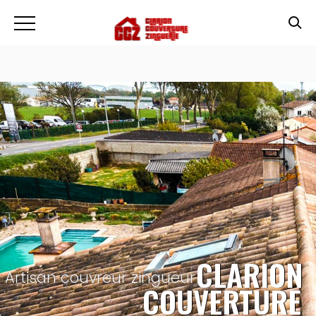
CLARION
Artisan couvreur zingueur
COUVERTURE