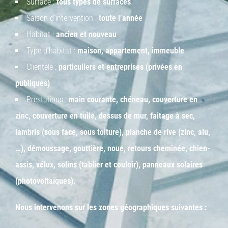
Surface :
tous types de surfaces
Saison d’intervention :
toute l’année
Habitat :
ancien et nouveau
Type d’habitat :
maison, appartement, immeuble
Clientèle :
particuliers et entreprises (privées en
publiques)
Prestations :
main courante, chéneau, couverture en
zinc, couverture en tuile, dessus de mur, faitage à sec,
lambris (sous face, sous toiture), planche de rive (zinc, alu,
…), démoussage, gouttière, noue, retours cheminée, chien-
assis, vélux, solins (tablier et couloir), panneaux solaires
(
photovoltaïques).
Nous intervenons sur les zones géographiques suivantes :