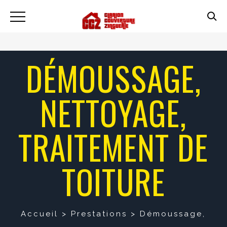
DÉMOUSSAGE,
NETTOYAGE,
TRAITEMENT DE
TOITURE
Accueil
>
Prestations
>
Démoussage,