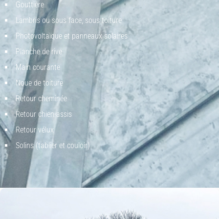
Gouttière
Lambris ou sous face, sous toiture
Photovoltaïque et panneaux solaires
Planche de rive
Main courante
Noue de toiture
Retour cheminé
e
Retour chien-assis
Retour vélux
Solins (tablier et couloir)