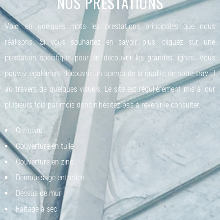
NOS PRESTATIONS
Voici en quelques mots les prestations principales que nous
réalisons. Si vous souhaitez en savoir plus, cliquez sur une
prestation spécifique pour en découvrir les grandes lignes. Vous
pouvez également découvrir un aperçu de la qualité de notre travail
au travers de quelques visuels. Le site est régulièrement mis à jour
plusieurs fois par mois donc n’hésitez pas à revenir le consulter.
Chéneau
Couverture en tuile
Couverture en zinc
Démoussage entretien
Dessus de mur
Faitage à sec