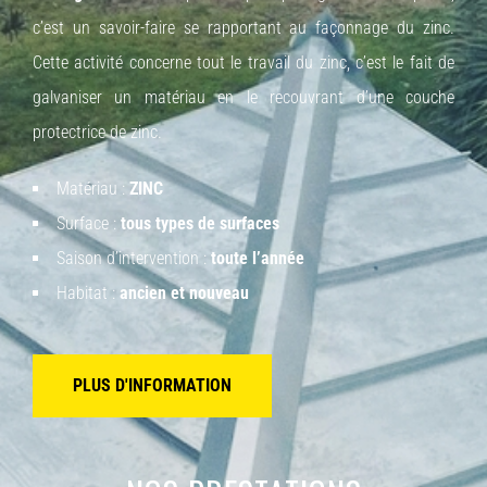
c’est un savoir-faire se rapportant au façonnage du zinc.
Cette activité concerne tout le travail du zinc, c’est le fait de
galvaniser un matériau en le recouvrant d’une couche
protectrice de zinc.
Matériau :
ZINC
Surface :
tous types de surfaces
Saison d’intervention :
toute l’année
Habitat :
ancien et nouveau
PLUS D'INFORMATION