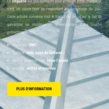
La
zinguerie
est une spécialité pour protéger votre charpente,
c’est un savoir-faire se rapportant au façonnage du zinc.
Cette activité concerne tout le travail du zinc, c’est le fait de
galvaniser un matériau en le recouvrant d’une couche
protectrice de zinc.
Matériau :
ZINC
Surface :
tous types de surfaces
Saison d’intervention :
toute l’année
Habitat :
ancien et nouveau
PLUS D'INFORMATION