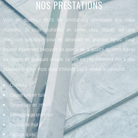
NOS PRESTATIONS
Voici en quelques mots les prestations principales que nous
réalisons. Si vous souhaitez en savoir plus, cliquez sur une
prestation spécifique pour en découvrir les grandes lignes. Vous
pouvez également découvrir un aperçu de la qualité de notre travail
au travers de quelques visuels. Le site est régulièrement mis à jour
plusieurs fois par mois donc n’hésitez pas à revenir le consulter.
Chéneau
Couverture en tuile
Couverture en zinc
Démoussage entretien
Dessus de mur
Faitage à sec