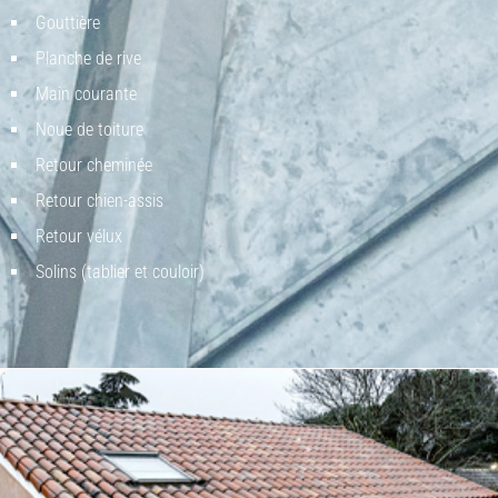
Gouttière
Planche de rive
Main courante
Noue de toiture
Retour cheminé
e
Retour chien-assis
Retour vélux
Solins (tablier et couloir)