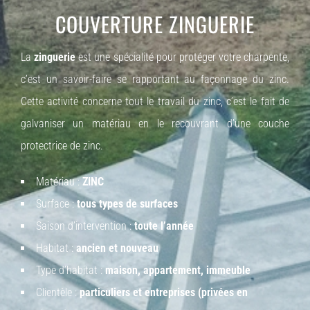
COUVERTURE
ZINGUERIE
La
zinguerie
est une spécialité pour protéger votre charpente,
c’est un savoir-faire se rapportant au façonnage du zinc.
Cette activité concerne tout le travail du zinc, c’est le fait de
galvaniser un matériau en le recouvrant d’une couche
protectrice de zinc.
Matériau :
ZINC
Surface :
tous types de surfaces
Saison d’intervention :
toute l’année
Habitat :
ancien et nouveau
Type d’habitat :
maison, appartement, immeuble
Clientèle :
particuliers et entreprises (privées en