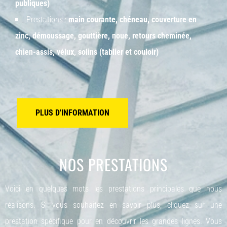
publiques)
Prestations :
main courante, chéneau, couverture en
zinc, démoussage, gouttière, noue, retours cheminée,
chien-assis, vélux, solins (tablier et couloir)
PLUS D'INFORMATION
NOS PRESTATIONS
Voici en quelques mots les prestations principales que nous
réalisons. Si vous souhaitez en savoir plus, cliquez sur une
prestation spécifique pour en découvrir les grandes lignes. Vous