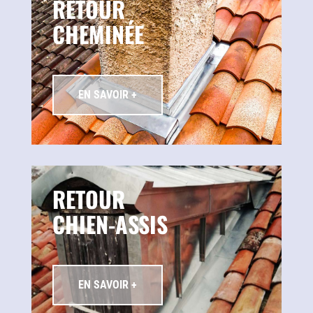
RETOUR
CHEMINÉE
EN SAVOIR +
RETOUR
CHIEN-ASSIS
EN SAVOIR +