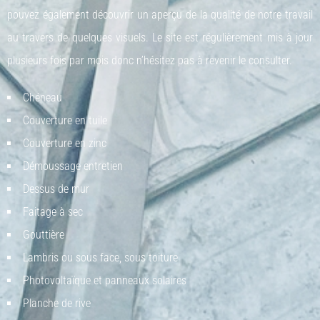
pouvez également découvrir un aperçu de la qualité de notre travail
au travers de quelques visuels. Le site est régulièrement mis à jour
plusieurs fois par mois donc n’hésitez pas à revenir le consulter.
Chéneau
Couverture en tuile
Couverture en zinc
Démoussage entretien
Dessus de mur
Faitage à sec
Gouttière
Lambris ou sous face, sous toiture
Photovoltaïque et panneaux solaires
Planche de rive