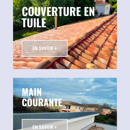
COUVERTURE EN
TUILE
EN SAVOIR +
MAIN
COURANTE
EN SAVOIR +